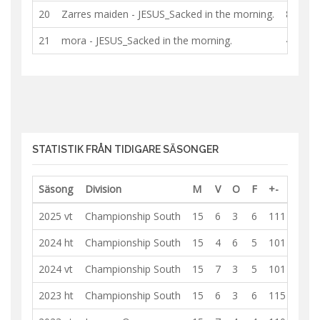
20
Zarres maiden
-
JESUS_Sacked in the morning.
8 - 9
21
mora
-
JESUS_Sacked in the morning.
4 - 3
STATISTIK FRÅN TIDIGARE SÄSONGER
Säsong
Division
M
V
O
F
+-
2025 vt
Championship South
15
6
3
6
111 - 110
2024 ht
Championship South
15
4
6
5
101 - 104
2024 vt
Championship South
15
7
3
5
101 - 102
2023 ht
Championship South
15
6
3
6
115 - 113