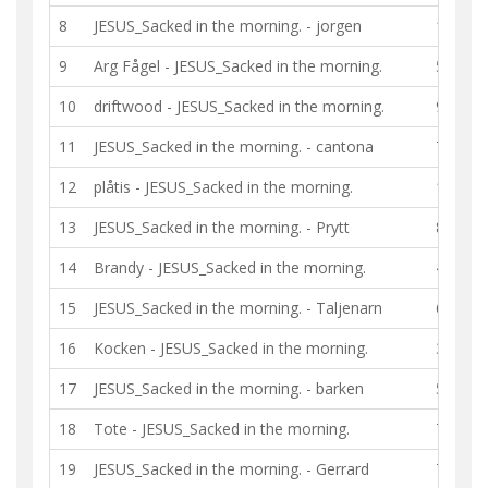
8
JESUS_Sacked in the morning.
-
jorgen
10 - 10
9
Arg Fågel
-
JESUS_Sacked in the morning.
5 - 7
10
driftwood
-
JESUS_Sacked in the morning.
9 - 8
11
JESUS_Sacked in the morning.
-
cantona
7 - 10
12
plåtis
-
JESUS_Sacked in the morning.
10 - 10
13
JESUS_Sacked in the morning.
-
Prytt
8 - 9
14
Brandy
-
JESUS_Sacked in the morning.
4 - 7
15
JESUS_Sacked in the morning.
-
Taljenarn
6 - 7
16
Kocken
-
JESUS_Sacked in the morning.
3 - 6
17
JESUS_Sacked in the morning.
-
barken
5 - 7
18
Tote
-
JESUS_Sacked in the morning.
7 - 7
19
JESUS_Sacked in the morning.
-
Gerrard
7 - 7