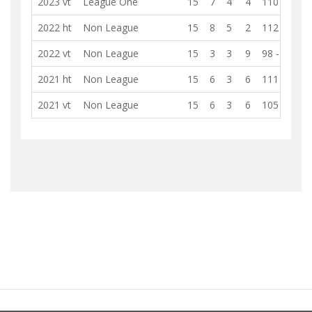
2023 vt
League One
15
7
4
4
110 - 105
2022 ht
Non League
15
8
5
2
112 - 97
2022 vt
Non League
15
3
3
9
98 - 109
2021 ht
Non League
15
6
3
6
111 - 107
2021 vt
Non League
15
6
3
6
105 - 104