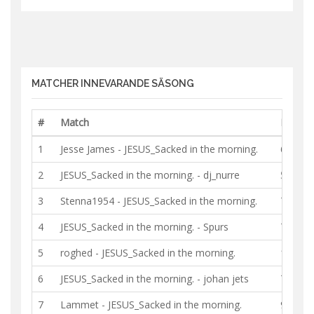
MATCHER INNEVARANDE SÄSONG
#
Match
Resulta
1
Jesse James
-
JESUS_Sacked in the morning.
6 - 5
2
JESUS_Sacked in the morning.
-
dj_nurre
5 - 4
3
Stenna1954
-
JESUS_Sacked in the morning.
7 - 4
4
JESUS_Sacked in the morning.
-
Spurs
7 - 4
5
roghed
-
JESUS_Sacked in the morning.
10 - 8
6
JESUS_Sacked in the morning.
-
johan jets
7 - 6
7
Lammet
-
JESUS_Sacked in the morning.
9 - 10